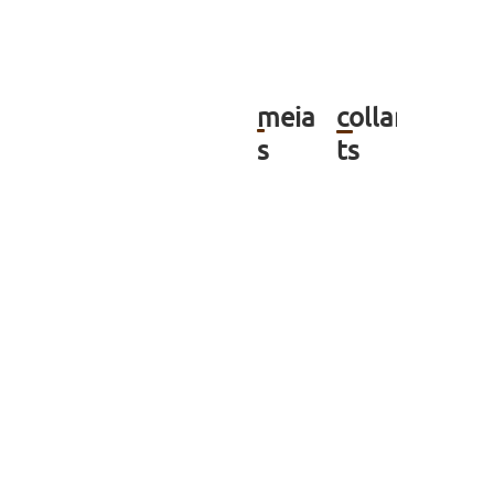
meia
collan
s
ts